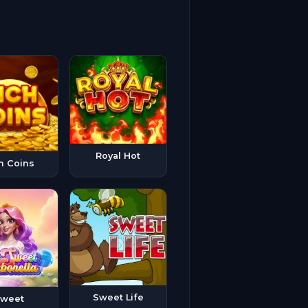
Royal Hot
h Coins
Sweet Life
Sweet