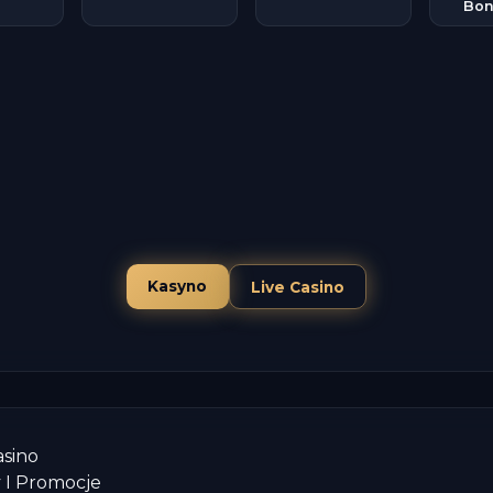
Bon
Kasyno
Live Casino
asino
 I Promocje