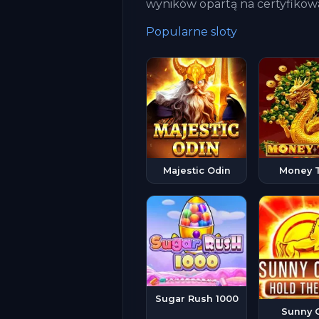
wyników opartą na certyfiko
Popularne sloty
Majestic Odin
Money 
Sugar Rush 1000
Sunny 