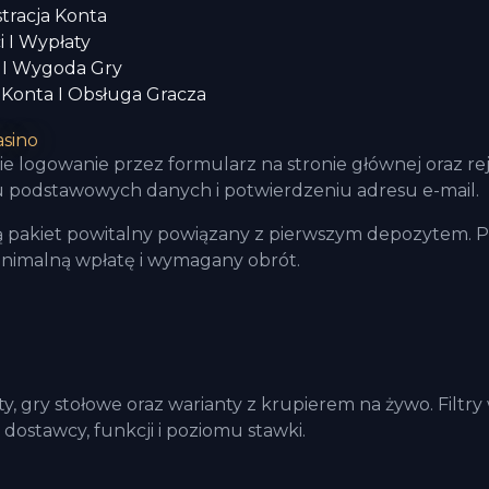
stracja Konta
 I Wypłaty
a I Wygoda Gry
Konta I Obsługa Gracza
asino
e logowanie przez formularz na stronie głównej oraz rej
u podstawowych danych i potwierdzeniu adresu e-mail.
 pakiet powitalny powiązany z pierwszym depozytem. P
minimalną wpłatę i wymagany obrót.
y, gry stołowe oraz warianty z krupierem na żywo. Filtry
ostawcy, funkcji i poziomu stawki.