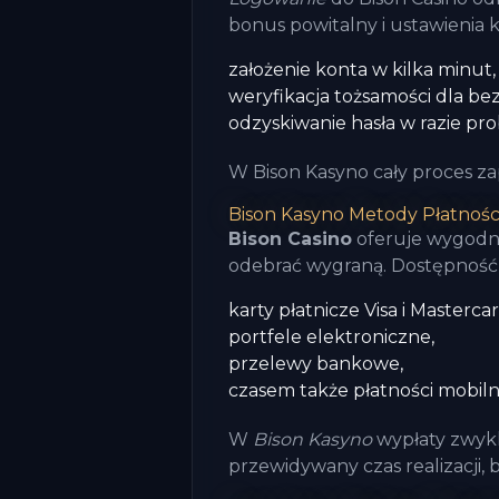
bonus powitalny i ustawienia 
założenie konta w kilka minut,
weryfikacja tożsamości dla be
odzyskiwanie hasła w razie pr
W Bison Kasyno cały proces za
Bison Kasyno Metody Płatności
Bison Casino
oferuje wygodne
odebrać wygraną. Dostępność 
karty płatnicze Visa i Mastercar
portfele elektroniczne,
przelewy bankowe,
czasem także płatności mobiln
W
Bison Kasyno
wypłaty zwykl
przewidywany czas realizacji, 